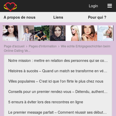
Login
A propos de nous
Liens
Pour qui ?
Page d'accueil
Pages d'information
Wie echte Erfolgsgeschichten beim
Online-Dating Ve...
Notre mission : mettre en relation des personnes qui se correspondent vraiment
Histoires à succès – Quand un match se transforme en véritable amour
Villes populaires – C'est ici que l'on flirte le plus chez nous
Conseils pour un premier rendez-vous – Détendu, authentique et plein d'émotion
5 erreurs à éviter lors des rencontres en ligne
Le premier message parfait – Comment réussir ses débuts dans les rencontres en ligne