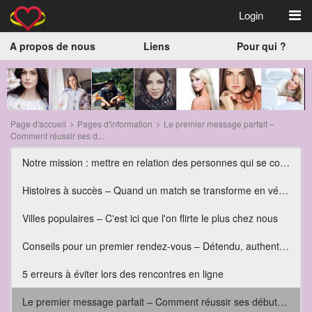
Login
A propos de nous
Liens
Pour qui ?
Page d'accueil
Pages d'information
Le premier message parfait –
Comment réussir ses d...
Notre mission : mettre en relation des personnes qui se correspondent vraiment
Histoires à succès – Quand un match se transforme en véritable amour
Villes populaires – C'est ici que l'on flirte le plus chez nous
Conseils pour un premier rendez-vous – Détendu, authentique et plein d'émotion
5 erreurs à éviter lors des rencontres en ligne
Le premier message parfait – Comment réussir ses débuts dans les rencontres en ligne