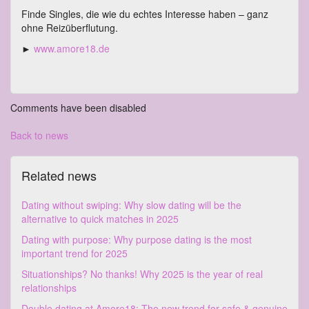
Finde Singles, die wie du echtes Interesse haben – ganz
ohne Reizüberflutung.
►
www.amore18.de
Comments have been disabled
Back to news
Related news
Dating without swiping: Why slow dating will be the
alternative to quick matches in 2025
Dating with purpose: Why purpose dating is the most
important trend for 2025
Situationships? No thanks! Why 2025 is the year of real
relationships
Double dating at Amore18: The new trend for safe & genuine