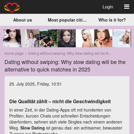
Login
About us
Most popular cities
Who is it for?
Home page
Dating without swiping: Why slow dating will be th...
Dating without swiping: Why slow dating will be the
alternative to quick matches in 2025
25. July 2025, Friday, 10:51
Die Qualität zählt – nicht die Geschwindigkeit
In einer Zeit, in der Dating-Apps oft mit hunderten von
Profilen, kurzen Chats und schnellen Entscheidungen
überfordern, sehnen sich viele Singles nach einem anderen
Weg.
Slow Dating
ist genau das: ein achtsamer, bewusster
Zugang zur Partnersuche.