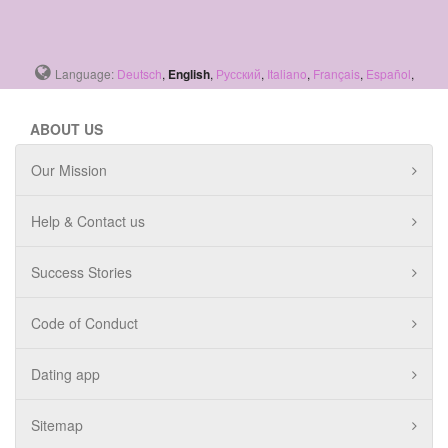
Language:
Deutsch
,
English
,
Русский
,
Italiano
,
Français
,
Español
,
ABOUT US
Our Mission
Help & Contact us
Success Stories
Code of Conduct
Dating app
Sitemap