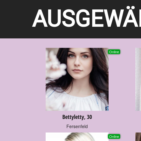
AUSGEWÄH
Online
Bettyletty, 30
Fersenfeld
Online