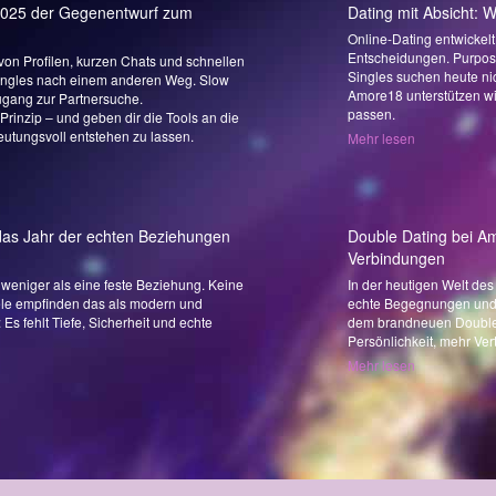
2025 der Gegenentwurf zum
Dating mit Absicht: 
Online-Dating entwickel
Entscheidungen. Purpose-
n von Profilen, kurzen Chats und schnellen
Singles suchen heute ni
Singles nach einem anderen Weg. Slow
Amore18 unterstützen wi
ugang zur Partnersuche.
passen.
Prinzip – und geben dir die Tools an die
utungsvoll entstehen zu lassen.
Mehr lesen
das Jahr der echten Beziehungen
Double Dating bei Am
Verbindungen
r weniger als eine feste Beziehung. Keine
In der heutigen Welt des
iele empfinden das als modern und
echte Begegnungen und w
s fehlt Tiefe, Sicherheit und echte
dem brandneuen Double-D
Persönlichkeit, mehr Ver
Mehr lesen