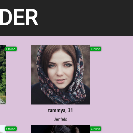
EDER
Online
Online
tammya, 31
Jenfeld
Online
Online