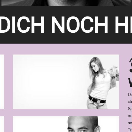
 DICH NOCH H
Da
ei
Sp
an
sc
Tr