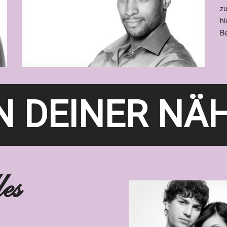
zu
hi
Be
IN DEINER NÄ
es