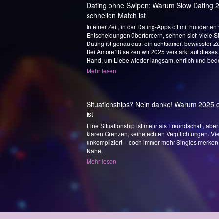
Dating ohne Swipen: Warum Slow Dating 
schnellen Match ist
In einer Zeit, in der Dating-Apps oft mit hunderte
Entscheidungen überfordern, sehnen sich viele 
Dating ist genau das: ein achtsamer, bewusster Z
Bei Amore18 setzen wir 2025 verstärkt auf dieses 
Hand, um Liebe wieder langsam, ehrlich und bede
Mehr lesen
Situationships? Nein danke! Warum 2025 
ist
Eine Situationship ist mehr als Freundschaft, abe
klaren Grenzen, keine echten Verpflichtungen. V
unkompliziert – doch immer mehr Singles merken: E
Nähe.
Mehr lesen