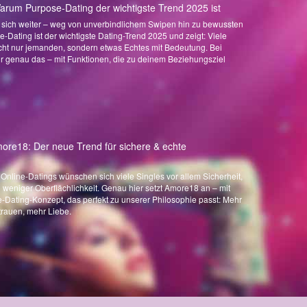
Warum Purpose-Dating der wichtigste Trend 2025 ist
t sich weiter – weg von unverbindlichem Swipen hin zu bewussten
Dating ist der wichtigste Dating-Trend 2025 und zeigt: Viele
cht nur jemanden, sondern etwas Echtes mit Bedeutung. Bei
r genau das – mit Funktionen, die zu deinem Beziehungsziel
ore18: Der neue Trend für sichere & echte
 Online-Datings wünschen sich viele Singles vor allem Sicherheit,
eniger Oberflächlichkeit. Genau hier setzt Amore18 an – mit
ating-Konzept, das perfekt zu unserer Philosophie passt: Mehr
trauen, mehr Liebe.