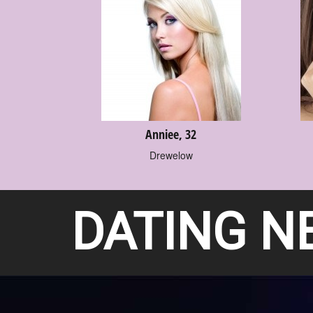
Anniee, 32
Drewelow
DATING N