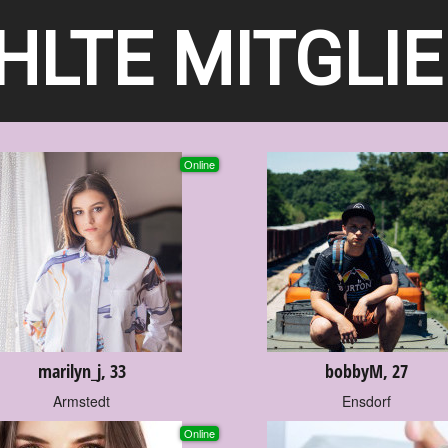
LTE MITGLI
Online
marilyn_j, 33
bobbyM, 27
Armstedt
Ensdorf
Online