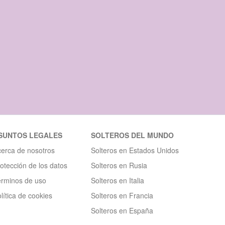
SUNTOS LEGALES
SOLTEROS DEL MUNDO
erca de nosotros
Solteros en Estados Unidos
otección de los datos
Solteros en Rusia
érminos de uso
Solteros en Italia
lítica de cookies
Solteros en Francia
Solteros en España