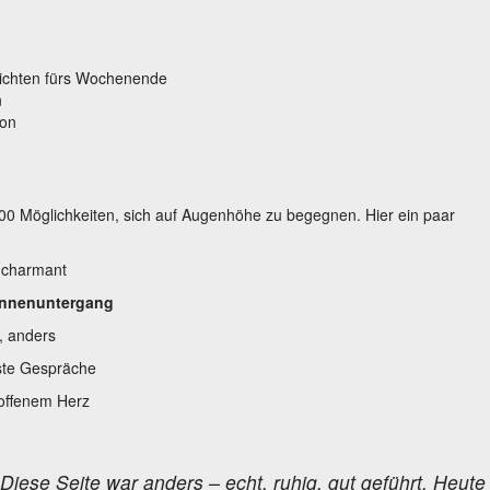
sichten fürs Wochenende
n
ion
.000 Möglichkeiten, sich auf Augenhöhe zu begegnen. Hier ein paar
 charmant
onnenuntergang
, anders
rste Gespräche
 offenem Herz
 Diese Seite war anders – echt, ruhig, gut geführt. Heute