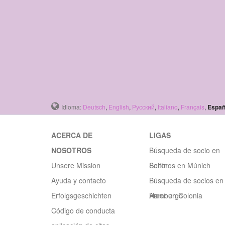
Idioma:
Deutsch
,
English
,
Русский
,
Italiano
,
Français
,
Españ
ACERCA DE
LIGAS
NOSOTROS
Búsqueda de socio en
Unsere Mission
Berlín
Solteros en Múnich
Ayuda y contacto
Búsqueda de socios en
Erfolgsgeschichten
Hamburgo
Amor en Colonia
Código de conducta