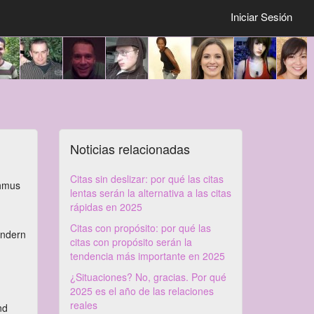
Iniciar Sesión
Noticias relacionadas
Citas sin deslizar: por qué las citas
thmus
lentas serán la alternativa a las citas
rápidas en 2025
Citas con propósito: por qué las
ondern
citas con propósito serán la
tendencia más importante en 2025
¿Situaciones? No, gracias. Por qué
2025 es el año de las relaciones
reales
nd