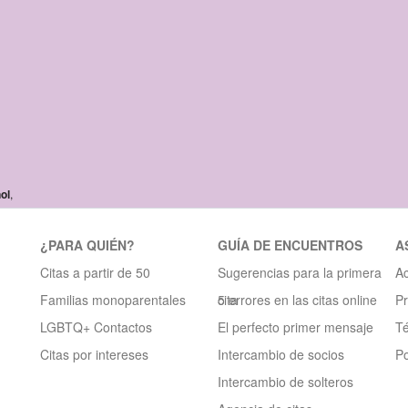
ol
,
¿PARA QUIÉN?
GUÍA DE ENCUENTROS
A
Citas a partir de 50
Sugerencias para la primera
Ac
Familias monoparentales
cita
5 errores en las citas online
Pr
LGBTQ+ Contactos
El perfecto primer mensaje
T
Citas por intereses
Intercambio de socios
Po
Intercambio de solteros