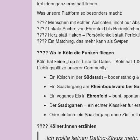
trotzdem ganz ernsthaft lieben.
Was unsere Plattform so besonders macht:
???? Menschen mit echten Absichten, nicht nur Ab
???? Lokale Suche: von Ehrenfeld bis Rodenkirche
???? Herz statt Haken – Persönlichkeit statt Perfekt
???? Ein Matching, das mehr kann als Swipen
???? Wo in Köln die Funken fliegen
Köln hat keine „Top 5“-Liste für Dates – Köln hat 1
Lieblingsplätze unserer Community:
Ein Kölsch in der
Südstadt
– bodenständig &
Ein Spaziergang am
Rheinboulevard bei S
Ein veganes Eis in
Ehrenfeld
– bunt, spontan
Der
Stadtgarten
– ein echter Klassiker für e
Oder einfach: ein Spaziergang ohne Ziel, mit
???? Kölner:innen erzählen
„Ich wollte keinen Dating-Zirkus mehr.