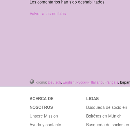
Los comentarios han sido deshabilitados
Volver a las noticias
Idioma:
Deutsch
,
English
,
Русский
,
Italiano
,
Français
,
Españ
ACERCA DE
LIGAS
NOSOTROS
Búsqueda de socio en
Unsere Mission
Berlín
Solteros en Múnich
Ayuda y contacto
Búsqueda de socios en