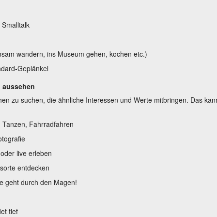
 Smalltalk
einsam wandern, ins Museum gehen, kochen etc.)
ndard-Geplänkel
n aussehen
hen zu suchen, die ähnliche Interessen und Werte mitbringen. Das kann
, Tanzen, Fahrradfahren
tografie
der live erleben
gsorte entdecken
be geht durch den Magen!
t tief