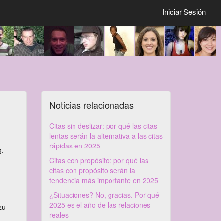
Iniciar Sesión
Noticias relacionadas
Citas sin deslizar: por qué las citas
lentas serán la alternativa a las citas
rápidas en 2025
g.
Citas con propósito: por qué las
citas con propósito serán la
tendencia más importante en 2025
¿Situaciones? No, gracias. Por qué
2025 es el año de las relaciones
zu
reales