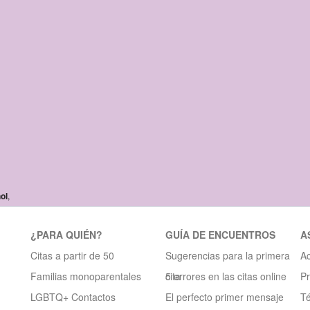
ol
,
¿PARA QUIÉN?
GUÍA DE ENCUENTROS
A
Citas a partir de 50
Sugerencias para la primera
Ac
Familias monoparentales
cita
5 errores en las citas online
Pr
LGBTQ+ Contactos
El perfecto primer mensaje
T