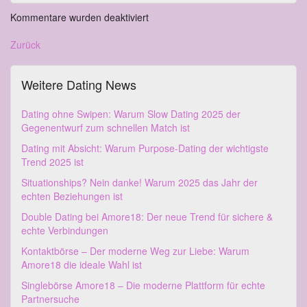
Kommentare wurden deaktiviert
Zurück
Weitere Dating News
Dating ohne Swipen: Warum Slow Dating 2025 der
Gegenentwurf zum schnellen Match ist
Dating mit Absicht: Warum Purpose-Dating der wichtigste
Trend 2025 ist
Situationships? Nein danke! Warum 2025 das Jahr der
echten Beziehungen ist
Double Dating bei Amore18: Der neue Trend für sichere &
echte Verbindungen
Kontaktbörse – Der moderne Weg zur Liebe: Warum
Amore18 die ideale Wahl ist
Singlebörse Amore18 – Die moderne Plattform für echte
Partnersuche