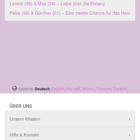
Leonie (33) & Max (34) – Liebe über die Distanz
Petra (56) & Günther (61) – Eine zweite Chance für das Herz
Sprache:
Deutsch
,
English
,
Русский
,
Italiano
,
Français
,
Español
,
ÜBER UNS
Unsere Mission
Hilfe & Kontakt