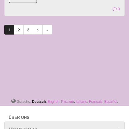
0
1
2
3
>
»
Sprache:
Deutsch
,
English
,
Русский
,
Italiano
,
Français
,
Español
,
ÜBER UNS